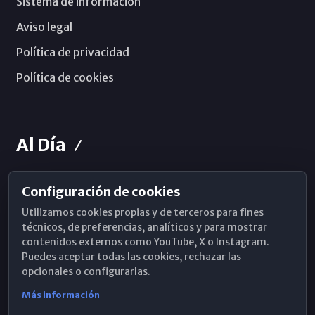
Sistema de información
Aviso legal
Política de privacidad
Política de cookies
Al Día
Configuración de cookies
Horarios de Misa
Utilizamos cookies propias y de terceros para fines
Hemeroteca
técnicos, de preferencias, analíticos y para mostrar
contenidos externos como YouTube, X o Instagram.
WhatsApp
Puedes aceptar todas las cookies, rechazar las
opcionales o configurarlas.
Más información