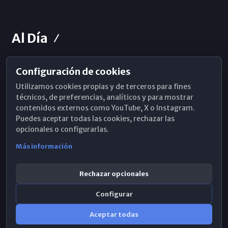
Al Día
Configuración de cookies
Horarios de Misa
Utilizamos cookies propias y de terceros para fines
Hemeroteca
técnicos, de preferencias, analíticos y para mostrar
contenidos externos como YouTube, X o Instagram.
WhatsApp
Puedes aceptar todas las cookies, rechazar las
opcionales o configurarlas.
Más información
Rechazar opcionales
Configurar
Aceptar todas