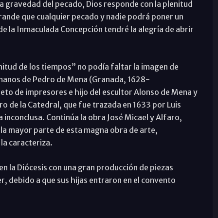
a gravedad del pecado, Dios responde con la plenitud
rande que cualquier pecado y nadie podrá poner un
 de la Inmaculada Concepción tendré la alegría de abrir
enitud de los tiempos” no podía faltar la imagen de
s manos de Pedro de Mena (Granada, 1628-
nieto de impresores e hijo del escultor Alonso de Mena y
oro de la Catedral, que fue trazada en 1633 por Luis
 inconclusa. Continúa la obra José Micael y Alfaro,
 la mayor parte de esta magna obra de arte,
la caracteriza.
n la Diócesis con una gran producción de piezas
er, debido a que sus hijas entraron en el convento