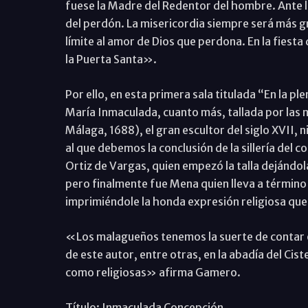
fuese la Madre del Redentor del hombre. Ante l
del perdón. La misericordia siempre será más g
límite al amor de Dios que perdona. En la fiesta
la Puerta Santa».
Por ello, en esta primera sala titulada “En la pl
María Inmaculada, cuanto más, tallada por la
Málaga, 1688), el gran escultor del siglo XVII, 
al que debemos la conclusión de la sillería del c
Ortiz de Vargas, quien empezó la talla dejándola
pero finalmente fue Mena quien lleva a término
imprimiéndole la honda expresión religiosa que 
«Los malagueños tenemos la suerte de contar e
de este autor, entre otras, en la abadía del Cist
como religiosas» afirma Gamero.
Título: Inmaculada Concepción