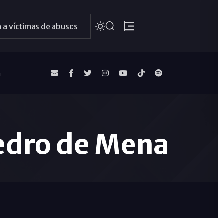
 a víctimas de abusos
a
edro de Mena