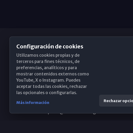
Configuración de cookies
Utilizamos cookies propias y de
Obispado de Málaga
terceros para fines técnicos, de
preferencias, analíticos y para
mostrar contenidos externos como
YouTube, X o Instagram. Puedes
Santa María, 18-20. 29015 Málaga
aceptar todas las cookies, rechazar
las opcionales o configurarlas.
(+34) 952 224 386
Rechazar opci
Más información
obispado@diocesismalaga.es