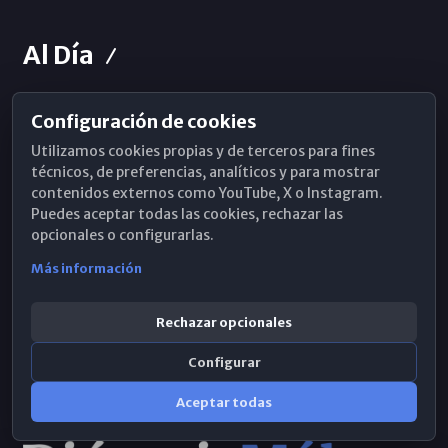
Al Día
Configuración de cookies
Horarios de Misa
Utilizamos cookies propias y de terceros para fines
Hemeroteca
técnicos, de preferencias, analíticos y para mostrar
contenidos externos como YouTube, X o Instagram.
WhatsApp
Puedes aceptar todas las cookies, rechazar las
opcionales o configurarlas.
Más información
Rechazar opcionales
Configurar
Aceptar todas