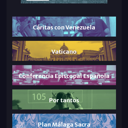
Cáritas con Venezuela
Vaticano
Conferencia Episcopal Española
Por tantos
Plan Málaga Sacra