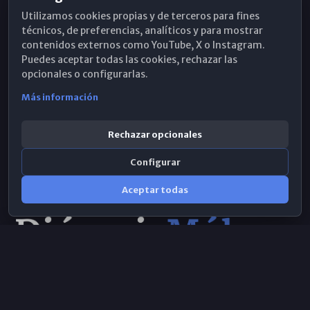
Utilizamos cookies propias y de terceros para fines
Hemeroteca
técnicos, de preferencias, analíticos y para mostrar
contenidos externos como YouTube, X o Instagram.
WhatsApp
Puedes aceptar todas las cookies, rechazar las
opcionales o configurarlas.
Más información
Rechazar opcionales
Configurar
Aceptar todas
Consulta IA
×
© 2026 Obispado de Málaga
Selecciona el área y realiza tu consulta