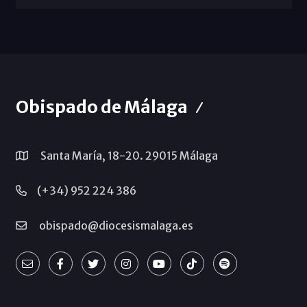
Obispado de Málaga
Santa María, 18-20. 29015 Málaga
(+34) 952 224 386
obispado@diocesismalaga.es