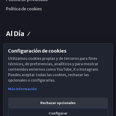
Política de cookies
Al Día
Configuración de cookies
Horarios de Misa
Utilizamos cookies propias y de terceros para fines
Hemeroteca
técnicos, de preferencias, analíticos y para mostrar
contenidos externos como YouTube, X o Instagram.
WhatsApp
Puedes aceptar todas las cookies, rechazar las
opcionales o configurarlas.
Más información
Rechazar opcionales
Configurar