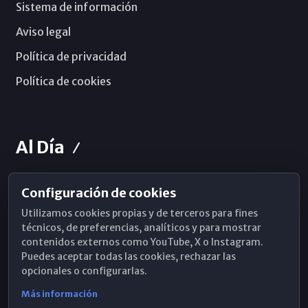
Sistema de información
Aviso legal
Política de privacidad
Política de cookies
Al Día
Configuración de cookies
Horarios de Misa
Utilizamos cookies propias y de terceros para fines
Hemeroteca
técnicos, de preferencias, analíticos y para mostrar
contenidos externos como YouTube, X o Instagram.
WhatsApp
Puedes aceptar todas las cookies, rechazar las
opcionales o configurarlas.
Más información