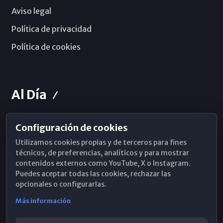
Aviso legal
Política de privacidad
Política de cookies
Al Día
Configuración de cookies
Horarios de Misa
Utilizamos cookies propias y de terceros para fines
Hemeroteca
técnicos, de preferencias, analíticos y para mostrar
contenidos externos como YouTube, X o Instagram.
WhatsApp
Puedes aceptar todas las cookies, rechazar las
opcionales o configurarlas.
Más información