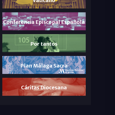
Conferencia Episcopal Española
Por tantos
Plan Málaga Sacra
Cáritas Diocesana