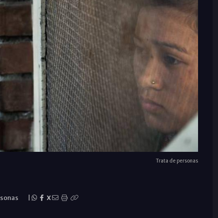
Trata de personas
rsonas
|
X