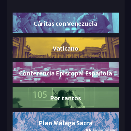
Cáritas con Venezuela
Vaticano
Conferencia Episcopal Española
Por tantos
Plan Málaga Sacra