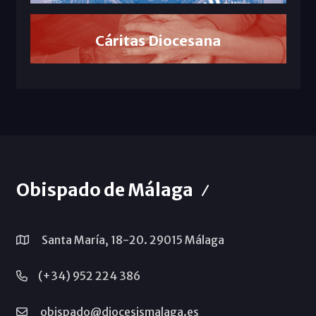
Cáritas Diocesana
Obispado de Málaga
Santa María, 18-20. 29015 Málaga
(+34) 952 224 386
obispado@diocesismalaga.es