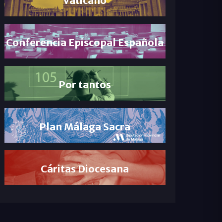
Conferencia Episcopal Española
Por tantos
Plan Málaga Sacra
Cáritas Diocesana