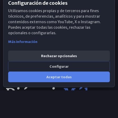
Configuración de cookies
Horarios de Misa
Utilizamos cookies propias y de terceros para fines
Hemeroteca
técnicos, de preferencias, analíticos y para mostrar
contenidos externos como YouTube, X o Instagram.
WhatsApp
Puedes aceptar todas las cookies, rechazar las
opcionales o configurarlas.
Más información
Rechazar opcionales
Configurar
Aceptar todas
Consulta IA
×
© 2026 Obispado de Málaga
Selecciona el área y realiza tu consulta