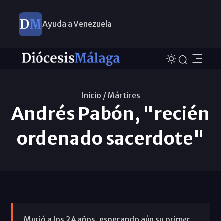
Ayuda a Venezuela
Inicio /
Mártires
Andrés Pabón, "recién
ordenado sacerdote"
Murió a los 24 años, esperando aún su primer