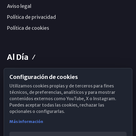
Aviso legal
Política de privacidad
Política de cookies
Al Día
Configuración de cookies
Horarios de Misa
Utilizamos cookies propias y de terceros para fines
Hemeroteca
técnicos, de preferencias, analíticos y para mostrar
contenidos externos como YouTube, X o Instagram.
WhatsApp
Puedes aceptar todas las cookies, rechazar las
opcionales o configurarlas.
Más información