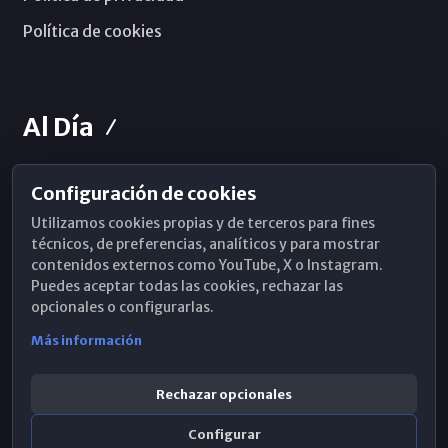
Política de cookies
Al Día
Configuración de cookies
Horarios de Misa
Utilizamos cookies propias y de terceros para fines
Hemeroteca
técnicos, de preferencias, analíticos y para mostrar
contenidos externos como YouTube, X o Instagram.
WhatsApp
Puedes aceptar todas las cookies, rechazar las
opcionales o configurarlas.
Más información
Rechazar opcionales
Configurar