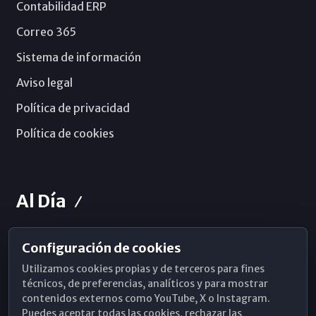
Contabilidad ERP
Correo 365
Sistema de información
Aviso legal
Política de privacidad
Política de cookies
Al Día
Configuración de cookies
Horarios de Misa
Utilizamos cookies propias y de terceros para fines
Hemeroteca
técnicos, de preferencias, analíticos y para mostrar
contenidos externos como YouTube, X o Instagram.
WhatsApp
Puedes aceptar todas las cookies, rechazar las