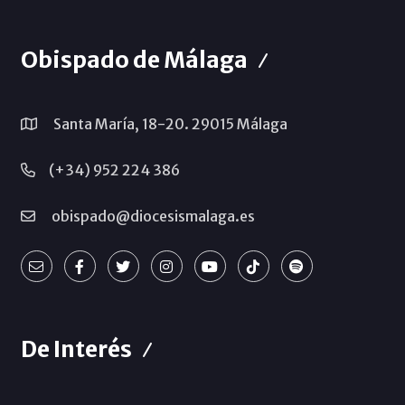
Obispado de Málaga
Santa María, 18-20. 29015 Málaga
(+34) 952 224 386
obispado@diocesismalaga.es
De Interés