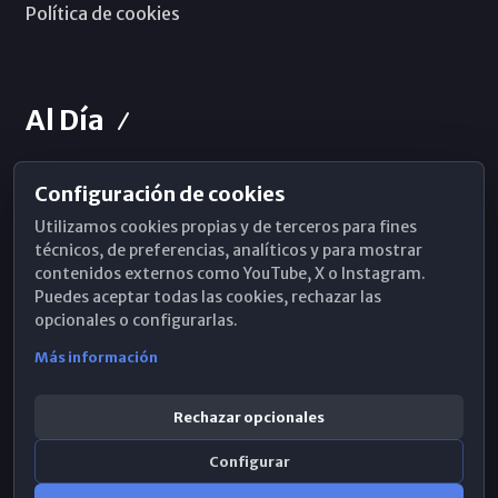
Política de cookies
Al Día
Configuración de cookies
Horarios de Misa
Utilizamos cookies propias y de terceros para fines
Hemeroteca
técnicos, de preferencias, analíticos y para mostrar
contenidos externos como YouTube, X o Instagram.
WhatsApp
Puedes aceptar todas las cookies, rechazar las
opcionales o configurarlas.
Más información
Rechazar opcionales
Configurar