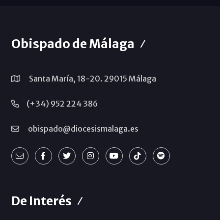
Obispado de Málaga
Santa María, 18-20. 29015 Málaga
(+34) 952 224 386
obispado@diocesismalaga.es
De Interés