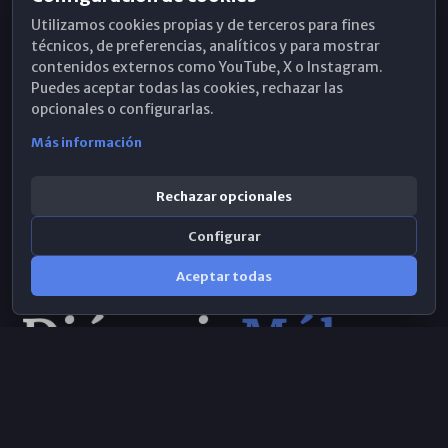
Horarios de Misa
Utilizamos cookies propias y de terceros para fines
Hemeroteca
técnicos, de preferencias, analíticos y para mostrar
contenidos externos como YouTube, X o Instagram.
WhatsApp
Puedes aceptar todas las cookies, rechazar las
opcionales o configurarlas.
Más información
Rechazar opcionales
Configurar
Aceptar todas
Consulta IA
×
© 2026 Obispado de Málaga
Selecciona el área y realiza tu consulta