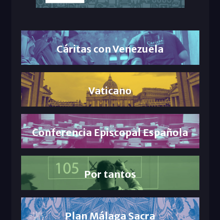
Cáritas con Venezuela
Vaticano
Conferencia Episcopal Española
Por tantos
Plan Málaga Sacra