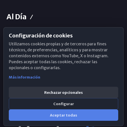
Al Día
Configuración de cookies
Horarios de Misa
Utilizamos cookies propias y de terceros para fines
Hemeroteca
técnicos, de preferencias, analíticos y para mostrar
contenidos externos como YouTube, X o Instagram.
WhatsApp
Puedes aceptar todas las cookies, rechazar las
opcionales o configurarlas.
Más información
Rechazar opcionales
Configurar
Aceptar todas