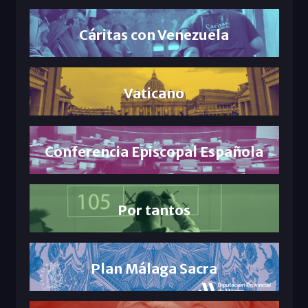
Cáritas con Venezuela
Vaticano
Conferencia Episcopal Española
Por tantos
Plan Málaga Sacra