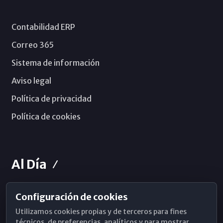
Contabilidad ERP
Correo 365
Sistema de información
Aviso legal
Política de privacidad
Política de cookies
Al Día
Configuración de cookies
Horarios de Misa
Utilizamos cookies propias y de terceros para fines
Hemeroteca
técnicos, de preferencias, analíticos y para mostrar