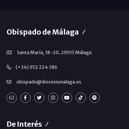
Obispado de Málaga
Santa María, 18-20. 29015 Málaga
(+34) 952 224 386
obispado@diocesismalaga.es
De Interés