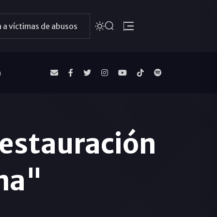
 a víctimas de abusos
a
 restauración
ana"