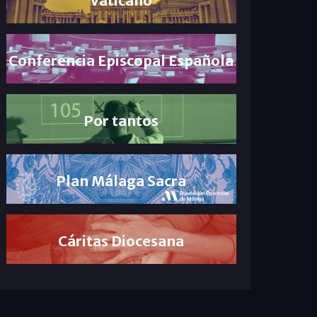
Conferencia Episcopal Española
Por tantos
Plan Málaga Sacra
Cáritas Diocesana