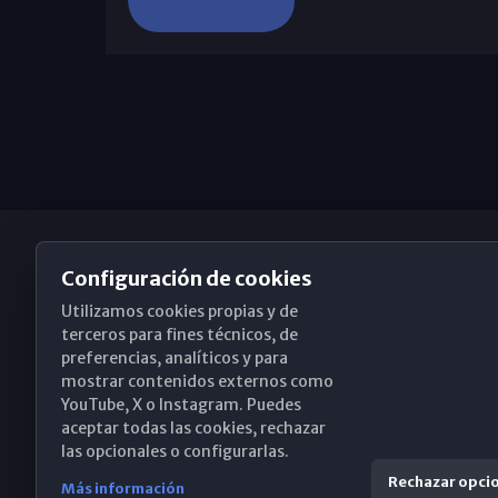
Configuración de cookies
Utilizamos cookies propias y de
Obispado de Málaga
terceros para fines técnicos, de
preferencias, analíticos y para
mostrar contenidos externos como
YouTube, X o Instagram. Puedes
Santa María, 18-20. 29015 Málaga
aceptar todas las cookies, rechazar
las opcionales o configurarlas.
(+34) 952 224 386
Rechazar opci
Más información