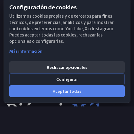
Configuración de cookies
Horarios de Misa
Utilizamos cookies propias y de terceros para fines
Hemeroteca
técnicos, de preferencias, analíticos y para mostrar
contenidos externos como YouTube, X o Instagram.
WhatsApp
Puedes aceptar todas las cookies, rechazar las
opcionales o configurarlas.
Más información
Rechazar opcionales
Configurar
Aceptar todas
Consulta IA
×
© 2026 Obispado de Málaga
Selecciona el área y realiza tu consulta