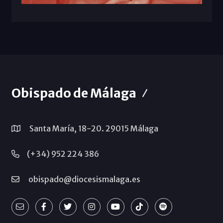
Obispado de Málaga
Santa María, 18-20. 29015 Málaga
(+34) 952 224 386
obispado@diocesismalaga.es