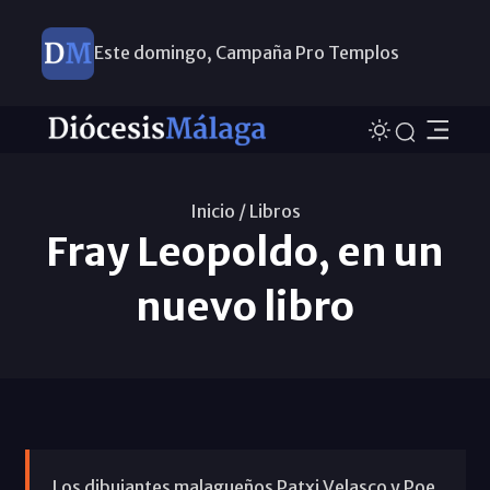
Este domingo, Campaña Pro Templos
Inicio /
Libros
Fray Leopoldo, en un
nuevo libro
Los dibujantes malagueños Patxi Velasco y Poe