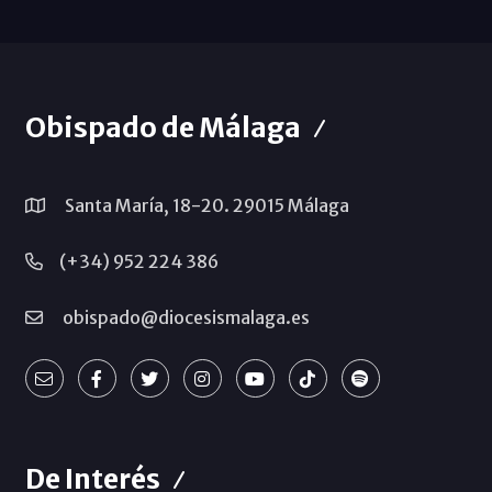
Obispado de Málaga
Santa María, 18-20. 29015 Málaga
(+34) 952 224 386
obispado@diocesismalaga.es
De Interés