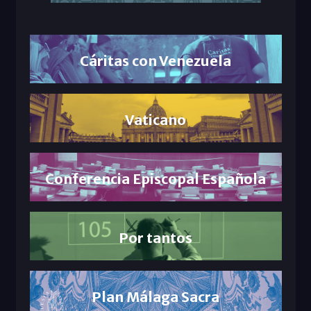
Cáritas con Venezuela
Vaticano
Conferencia Episcopal Española
Por tantos
Plan Málaga Sacra