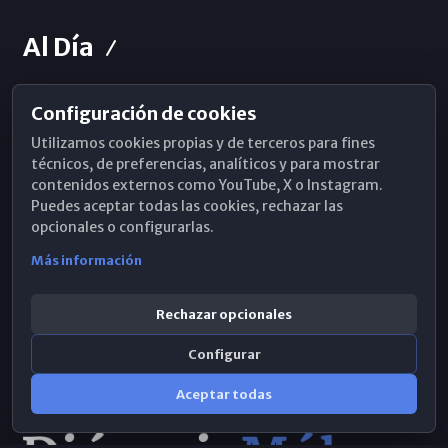
Al Día
Configuración de cookies
Horarios de Misa
Utilizamos cookies propias y de terceros para fines
Hemeroteca
técnicos, de preferencias, analíticos y para mostrar
contenidos externos como YouTube, X o Instagram.
WhatsApp
Puedes aceptar todas las cookies, rechazar las
opcionales o configurarlas.
Más información
Rechazar opcionales
Configurar
Aceptar todas