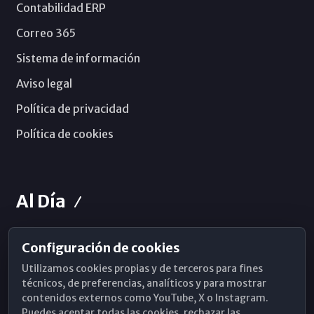
Contabilidad ERP
Correo 365
Sistema de información
Aviso legal
Política de privacidad
Política de cookies
Al Día
Configuración de cookies
Horarios de Misa
Utilizamos cookies propias y de terceros para fines
Hemeroteca
técnicos, de preferencias, analíticos y para mostrar
contenidos externos como YouTube, X o Instagram.
WhatsApp
Puedes aceptar todas las cookies, rechazar las