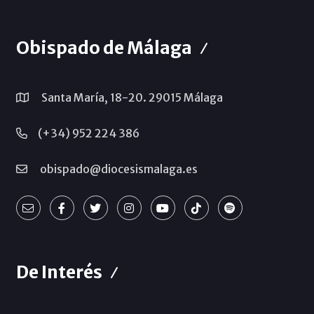
Obispado de Málaga
Santa María, 18-20. 29015 Málaga
(+34) 952 224 386
obispado@diocesismalaga.es
De Interés