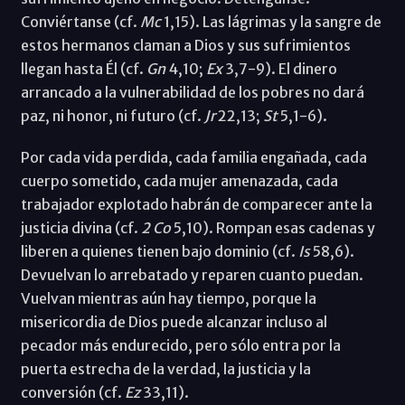
Conviértanse (cf.
Mc
1,15). Las lágrimas y la sangre de
estos hermanos claman a Dios y sus sufrimientos
llegan hasta Él (cf.
Gn
4,10;
Ex
3,7-9). El dinero
arrancado a la vulnerabilidad de los pobres no dará
paz, ni honor, ni futuro (cf.
Jr
22,13;
St
5,1-6).
Por cada vida perdida, cada familia engañada, cada
cuerpo sometido, cada mujer amenazada, cada
trabajador explotado habrán de comparecer ante la
justicia divina (cf.
2 Co
5,10). Rompan esas cadenas y
liberen a quienes tienen bajo dominio (cf.
Is
58,6).
Devuelvan lo arrebatado y reparen cuanto puedan.
Vuelvan mientras aún hay tiempo, porque la
misericordia de Dios puede alcanzar incluso al
pecador más endurecido, pero sólo entra por la
puerta estrecha de la verdad, la justicia y la
conversión (cf.
Ez
33,11).