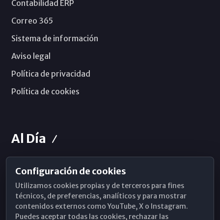
Contabilidad ERP
Correo 365
Sistema de información
Aviso legal
Política de privacidad
Política de cookies
Al Día
Configuración de cookies
Horarios de Misa
Utilizamos cookies propias y de terceros para fines
Hemeroteca
técnicos, de preferencias, analíticos y para mostrar
contenidos externos como YouTube, X o Instagram.
WhatsApp
Puedes aceptar todas las cookies, rechazar las