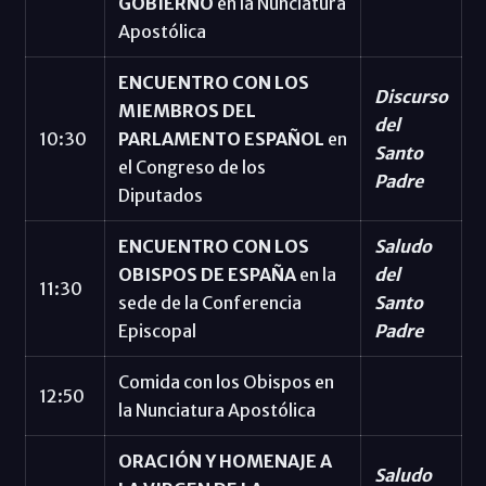
GOBIERNO
en la Nunciatura
Apostólica
ENCUENTRO CON LOS
Discurso
MIEMBROS DEL
del
10:30
PARLAMENTO ESPAÑOL
en
Santo
el Congreso de los
Padre
Diputados
ENCUENTRO CON LOS
Saludo
OBISPOS DE ESPAÑA
en la
del
11:30
sede de la Conferencia
Santo
Episcopal
Padre
Comida con los Obispos en
12:50
la Nunciatura Apostólica
ORACIÓN Y HOMENAJE A
Saludo