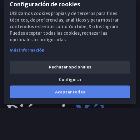
Configuración de cookies
Horarios de Misa
Utilizamos cookies propias y de terceros para fines
Hemeroteca
técnicos, de preferencias, analíticos y para mostrar
contenidos externos como YouTube, X o Instagram.
WhatsApp
Puedes aceptar todas las cookies, rechazar las
opcionales o configurarlas.
Más información
Rechazar opcionales
Configurar
Aceptar todas
Consulta IA
×
© 2026 Obispado de Málaga
Selecciona el área y realiza tu consulta