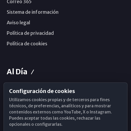
Correo 365
Sistema de información
Aviso legal
Política de privacidad
Política de cookies
Al Día
Configuración de cookies
Horarios de Misa
Utilizamos cookies propias y de terceros para fines
Hemeroteca
técnicos, de preferencias, analíticos y para mostrar
contenidos externos como YouTube, X o Instagram.
WhatsApp
Puedes aceptar todas las cookies, rechazar las
opcionales o configurarlas.