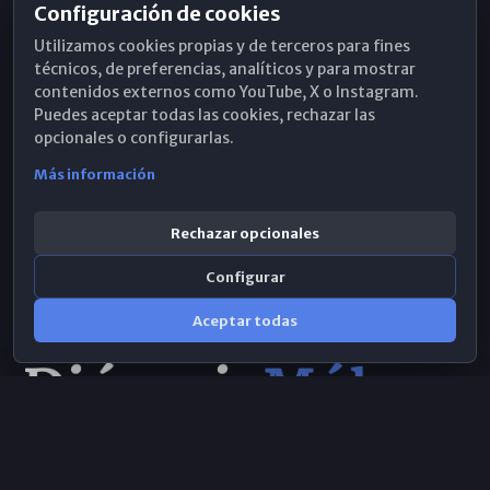
Configuración de cookies
Horarios de Misa
Utilizamos cookies propias y de terceros para fines
Hemeroteca
técnicos, de preferencias, analíticos y para mostrar
contenidos externos como YouTube, X o Instagram.
WhatsApp
Puedes aceptar todas las cookies, rechazar las
opcionales o configurarlas.
Más información
Rechazar opcionales
Configurar
Aceptar todas
Consulta IA
×
Selecciona el área y realiza tu consulta
© 2026 Obispado de Málaga