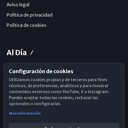
Aviso legal
Política de privacidad
Política de cookies
Al Día
Configuración de cookies
Horarios de Misa
Utilizamos cookies propias y de terceros para fines
Hemeroteca
técnicos, de preferencias, analíticos y para mostrar
contenidos externos como YouTube, X o Instagram.
WhatsApp
Puedes aceptar todas las cookies, rechazar las
opcionales o configurarlas.
Más información