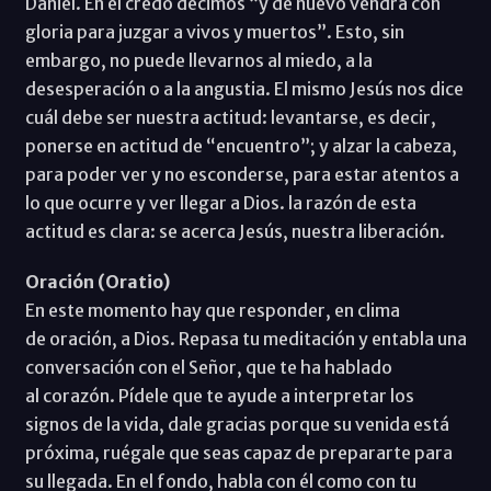
Daniel. En el credo decimos “y de nuevo vendrá con
gloria para juzgar a vivos y muertos”. Esto, sin
embargo, no puede llevarnos al miedo, a la
desesperación o a la angustia. El mismo Jesús nos dice
cuál debe ser nuestra actitud: levantarse, es decir,
ponerse en actitud de “encuentro”; y alzar la cabeza,
para poder ver y no esconderse, para estar atentos a
lo que ocurre y ver llegar a Dios. la razón de esta
actitud es clara: se acerca Jesús, nuestra liberación.
Oración (Oratio)
En este momento hay que responder, en clima
de oración, a Dios. Repasa tu meditación y entabla una
conversación con el Señor, que te ha hablado
al corazón. Pídele que te ayude a interpretar los
signos de la vida, dale gracias porque su venida está
próxima, ruégale que seas capaz de prepararte para
su llegada. En el fondo, habla con él como con tu