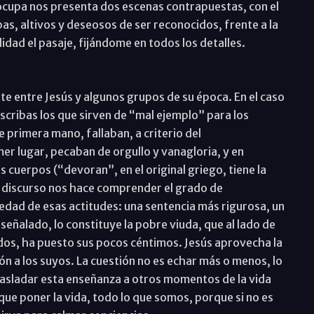
 ocupa nos presenta dos escenas contrapuestas, con el
as, altivos y deseosos de ser reconocidos, frente a la
lidad el pasaje, fijándome en todos los detalles.
e entre Jesús y algunos grupos de su época. En el caso
scribas los que sirven de “mal ejemplo” para los
e primera mano, fallaban, a criterio del
r lugar, pecaban de orgullo y vanagloria, y en
s cuerpos (“devoran”, en el original griego, tiene la
l discurso nos hace comprender el grado de
edad de esas actitudes: una sentencia más rigurosa, un
señalado, lo constituye la pobre viuda, que al lado de
dos, ha puesto sus pocos céntimos. Jesús aprovecha la
ón a los suyos. La cuestión no es echar más o menos, lo
trasladar esta enseñanza a otros momentos de la vida
que poner la vida, todo lo que somos, porque si no es