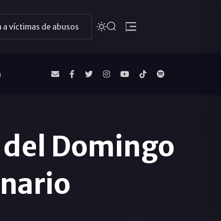
 a víctimas de abusos
a
o del Domingo
inario