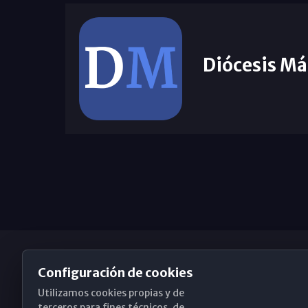
Diócesis Má
Configuración de cookies
Utilizamos cookies propias y de
Obispado de Málaga
terceros para fines técnicos, de