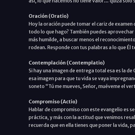
así, lo que hacemos no tiene valor… quizá solo
Oración (Oratio)
Hoy la oración puede tomar el cariz de examen
todo lo que hago? También puedes aprovechar pa
más humilde, a buscar menos el reconocimiento 
rodean. Responde con tus palabras a lo que Él t
Contemplación (Contemplatio)
Si hay una imagen de entrega total esa es la de 
esa imagen para que tu vida se vaya impregnand
soneto “Tú me mueves, Señor, muéveme el vert
Compromiso (Actio)
Hablar de compromiso con este evangelio es sen
práctica, y más con la actitud que venimos resa
recuerda que en ella tienes que poner la vida, p