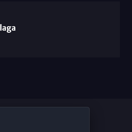
laga
De Interés