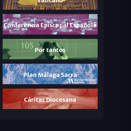
Conferencia Episcopal Española
Por tantos
Plan Málaga Sacra
Cáritas Diocesana