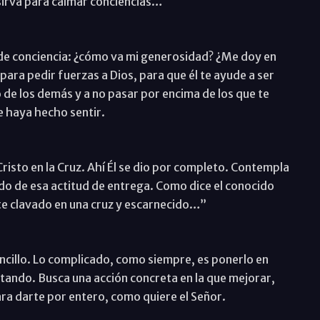
 sirva para calmar conciencias…
 de conciencia: ¿cómo va mi generosidad? ¿Me doy en
ra pedir fuerzas a Dios, para que él te ayude a ser
de los demás y a no pasar por encima de los que te
e haya hecho sentir.
Cristo en la Cruz. Ahí Él se dio por completo. Contempla
o de esa actitud de entrega. Como dice el conocido
e clavado en una cruz y escarnecido…”
cillo. Lo complicado, como siempre, es ponerlo en
ltando. Busca una acción concreta en la que mejorar,
ara darte por entero, como quiere el Señor.