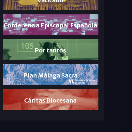
Conferencia Episcopal Española
Por tantos
Plan Málaga Sacra
Cáritas Diocesana