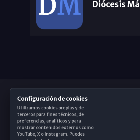
Diócesis Má
Configuración de cookies
Utilizamos cookies propias y de
Obispado de Málaga
terceros para fines técnicos, de
preferencias, analíticos y para
mostrar contenidos externos como
YouTube, X o Instagram. Puedes
Santa María, 18-20. 29015 Málaga