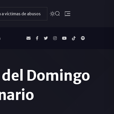
 a víctimas de abusos
a
o del Domingo
nario