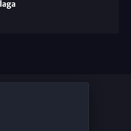
laga
De Interés
Contabilidad ERP