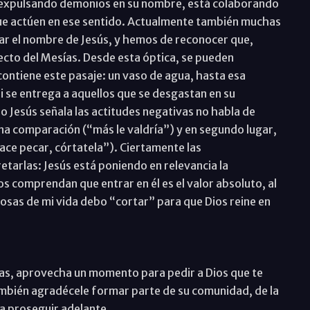
stá expulsando demonios en su nombre, está colaborando
 que actúen en ese sentido. Actualmente también muchas
usar el nombre de Jesús, y hemos de reconocer que,
cto del Mesías. Desde esta óptica, se pueden
ontiene este pasaje: un vaso de agua, hasta esa
i se entrega a aquellos que se desgastan en su
 Jesús señala las actitudes negativas no habla de
una comparación (“más le valdría”) y en segundo lugar,
ace pecar, córtatela”). Ciertamente las
tarlas: Jesús está poniendo en relevancia la
os comprendan que entrar en él es el valor absoluto, al
osas de mi vida debo “cortar” para que Dios reine en
nzas, aprovecha un momento para pedir a Dios que te
ambién agradécele formar parte de su comunidad, de la
a proseguir adelante.