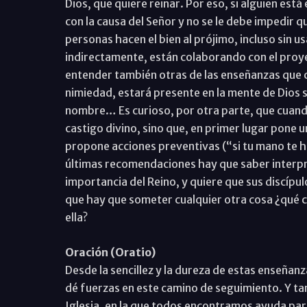
Dios, que quiere reinar. Por eso, si alguien e
con la causa del Señor y no se le debe impedir
personas hacen el bien al prójimo, incluso sin 
indirectamente, están colaborando con el proye
entender también otras de las enseñanzas que c
nimiedad, estará presente en la mente de Dios s
nombre… Es curioso, por otra parte, que cuando
castigo divino, sino que, en primer lugar pone 
propone acciones preventivas (“si tu mano te h
últimas recomendaciones hay que saber interpre
importancia del Reino, y quiere que sus discípul
que hay que someter cualquier otra cosa ¿qué c
ella?
Oración (Oratio)
Desde la sencillez y la dureza de estas enseña
dé fuerzas en este camino de seguimiento. Y t
Iglesia, en la que todos encontramos ayuda par