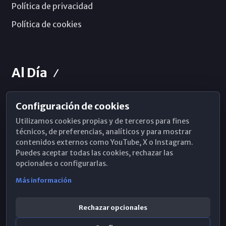
Política de privacidad
Política de cookies
Al Día
Configuración de cookies
Horarios de Misa
Utilizamos cookies propias y de terceros para fines
Hemeroteca
técnicos, de preferencias, analíticos y para mostrar
contenidos externos como YouTube, X o Instagram.
WhatsApp
Puedes aceptar todas las cookies, rechazar las
opcionales o configurarlas.
Más información
Rechazar opcionales