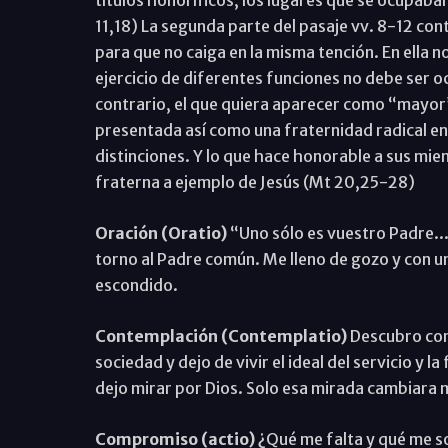
títulos honoríficos, los lugares que se ocupaban
11,18) La segunda parte del pasaje vv. 8-12 con
para que no caiga en la misma tención. En ella n
ejercicio de diferentes funciones no debe ser oc
contrario, el que quiera aparecer como “mayor”
presentada así como una fraternidad radical en
distinciones. Y lo que hace honorable a sus miemb
fraterna a ejemplo de Jesús (Mt 20,25-28)
Oración (Oratio)
“Uno sólo es vuestro Padre...
torno al Padre común. Me lleno de gozo y con u
escondido.
Contemplación (Contemplatio)
Descubro con 
sociedad y dejo de vivir el ideal del servicio y
dejo mirar por Dios. Solo esa mirada cambiara m
Compromiso (actio)
¿Qué me falta y qué me so