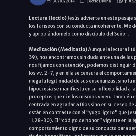
30/10/2014
Lectio Divina
|
X
Lectura (lectio)
Jesús advierte en este pasaje 
los fariseos con su conducta incoherente. Me d
y apropiándomelo como discípulo del Señor.
Meditación (Meditatio)
Aunque la lectura lit
39), nos encontramos sin duda ante una de las
nos fijamos con atención, podemos distinguir d
los vv. 2-7, y en ella se censura el comportamien
niega la legitimidad de sus enseñanzas, sino la 
hipocresía se manifiesta en su inflexibilidad a 
preceptos que ni ellos mismos viven. También en
centrada en agradar a Dios sino en su deseo de
están en contraste con el “yugo ligero” que Jes
11,28-30). El “código de honor” vigente en la 
comportamiento digno de su conducta para ser a