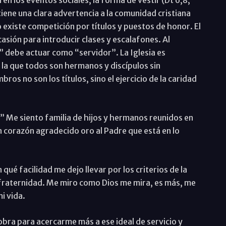
 en los eventos sociales, la forma de vestir (Dt 6,8;
tiene una clara advertencia a la comunidad cristiana
o existe competición por títulos y puestos de honor. El
asión para introducir clases y escalafones. Al
 debe actuar como “servidor”. La Iglesia es
 la que todos son hermanos y discípulos sin
ros no son los títulos, sino el ejercicio de la caridad
” Me siento familia de hijos y hermanos reunidos en
n corazón agradecido oro al Padre que está en lo
qué facilidad me dejo llevar por los criterios de la
 la fraternidad. Me miro como Dios me mira, es más, me
i vida.
bra para acercarme más a ese ideal de servicio y