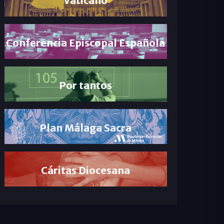
Conferencia Episcopal Española
Por tantos
Plan Málaga Sacra
Cáritas Diocesana