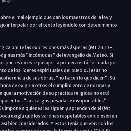
sobre el mal ejemplo que dan los maestros de la ley y
ejo interpelar por el texto leyéndolo con detenimiento
úrgica omite las expresiones más ásperas (Mt 23,13-
 páginas más “incómodas” del evangelio de Mateo. Si
os partes en este pasaje. La primera está formada por
to de los líderes espirituales del pueblo. Jesús no
incoherencia de sus obras, “no hacen lo que dicen”. Su
la hora de exigir a otros el cumplimiento de normas y
 que la motivación de su práctica religiosa no está
 aparentar. “Las cargas pesadas e insoportables”
ús impone a quienes les siguen y aprenden de él (Mt
época exigía que los varones respetables exhibiesen un
sí bien considerados. Y estos tenía que ver: con los