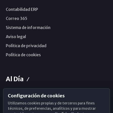
Contabilidad ERP
Correo 365
Sistema de información
Aviso legal
Política de privacidad
Política de cookies
Al Día
Configuración de cookies
Horarios de Misa
Utilizamos cookies propias y de terceros para fines
Hemeroteca
técnicos, de preferencias, analíticos y para mostrar