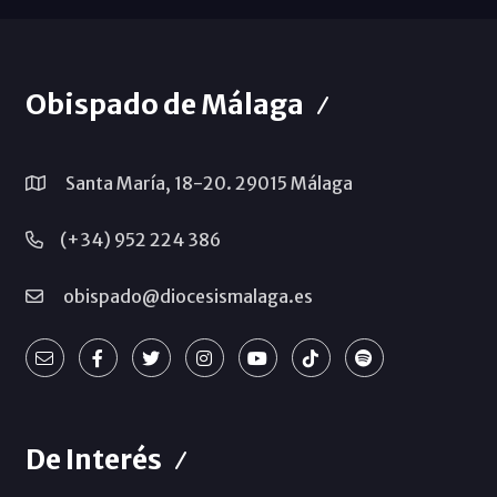
Obispado de Málaga
Santa María, 18-20. 29015 Málaga
(+34) 952 224 386
obispado@diocesismalaga.es
De Interés