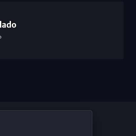
lado
o
De Interés