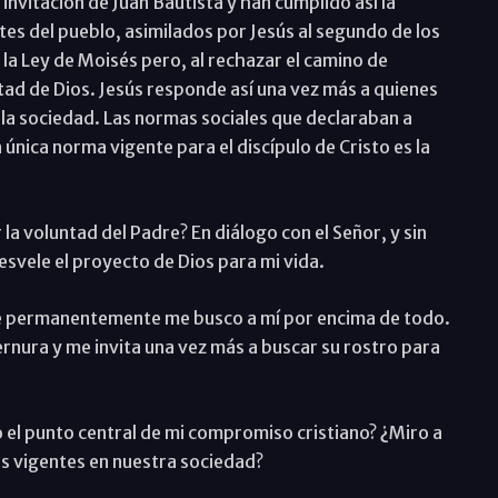
nvitación de Juan Bautista y han cumplido así la
ntes del pueblo, asimilados por Jesús al segundo de los
o la Ley de Moisés pero, al rechazar el camino de
ntad de Dios. Jesús responde así una vez más a quienes
 la sociedad. Las normas sociales que declaraban a
 única norma vigente para el discípulo de Cristo es la
 la voluntad del Padre? En diálogo con el Señor, y sin
desvele el proyecto de Dios para mi vida.
 permanentemente me busco a mí por encima de todo.
ernura y me invita una vez más a buscar su rostro para
 el punto central de mi compromiso cristiano? ¿Miro a
os vigentes en nuestra sociedad?