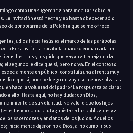
domingo como una sugerencia para meditar sobre la
s. La invitación está hecha y no basta obedecer sólo
eseo de apropiarme de la Palabra que se me ofrece.
igentes judíos hacia Jesús es el marco de las parábolas
 en la Eucaristía. La parábola aparece enmarcada por
tiene dos hijos y les pide que vayan a trabajar en la
a; el segundo le dice que sí, pero no va. En el contexto
re, especialmente en público, constituía una afrenta muy
que dice que sí, aunque luego no vaya, al menos salva las
quién hace la voluntad del padre? La respuesta es clara:
ado a ello. Hasta aquí, no hay duda: con Dios,
umplimiento de su voluntad. No vale lo que los hijos
e Jesús tienen como protagonistas a los publicanos y a
 de los sacerdotes y ancianos de los judíos. Aquellos
s; inicialmente dijeron no a Dios, al no cumplir sus