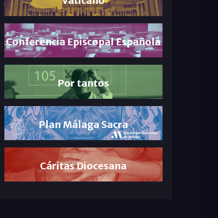
Conferencia Episcopal Española
Por tantos
Plan Málaga Sacra
Cáritas Diocesana