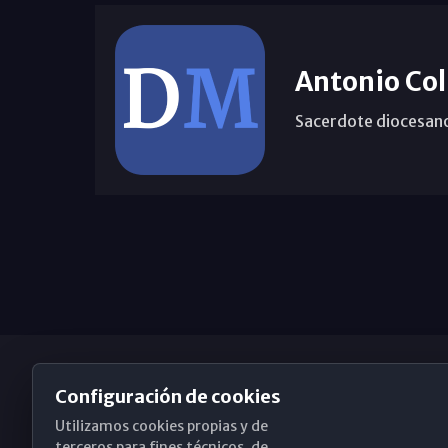
Antonio Col
Sacerdote diocesan
Configuración de cookies
Utilizamos cookies propias y de
Obispado de Málaga
terceros para fines técnicos, de