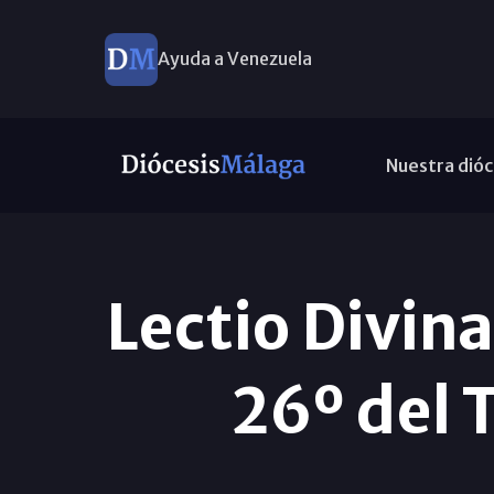
Ayuda a Venezuela
Nuestra dióc
Lectio Divin
26º del 