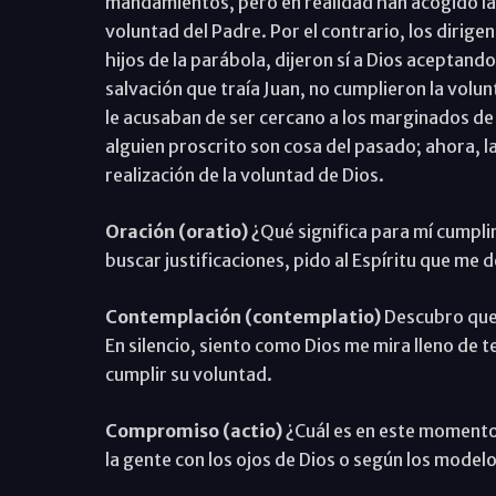
mandamientos, pero en realidad han acogido la i
voluntad del Padre. Por el contrario, los dirige
hijos de la parábola, dijeron sí a Dios aceptand
salvación que traía Juan, no cumplieron la volu
le acusaban de ser cercano a los marginados de
alguien proscrito son cosa del pasado; ahora, la
realización de la voluntad de Dios.
Oración (oratio)
¿Qué significa para mí cumplir
buscar justificaciones, pido al Espíritu que me 
Contemplación (contemplatio)
Descubro que
En silencio, siento como Dios me mira lleno de t
cumplir su voluntad.
Compromiso (actio)
¿Cuál es en este momento
la gente con los ojos de Dios o según los model