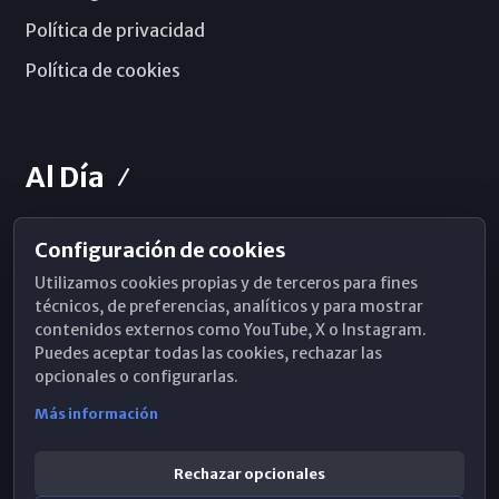
Política de privacidad
Política de cookies
Al Día
Configuración de cookies
Horarios de Misa
Utilizamos cookies propias y de terceros para fines
Hemeroteca
técnicos, de preferencias, analíticos y para mostrar
contenidos externos como YouTube, X o Instagram.
WhatsApp
Puedes aceptar todas las cookies, rechazar las
opcionales o configurarlas.
Más información
Rechazar opcionales