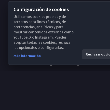
Configuración de cookies
Utilizamos cookies propias y de
Obispado de Málaga
terceros para fines técnicos, de
preferencias, analíticos y para
mostrar contenidos externos como
YouTube, X o Instagram. Puedes
Santa María, 18-20. 29015 Málaga
aceptar todas las cookies, rechazar
las opcionales o configurarlas.
(+34) 952 224 386
Rechazar opci
Más información
obispado@diocesismalaga.es