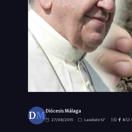
Diócesis Málaga
27/08/2015
Laudato Si'
|
X