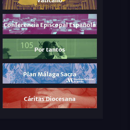
Conferencia Episcopal Española
Por tantos
Plan Málaga Sacra
Cáritas Diocesana