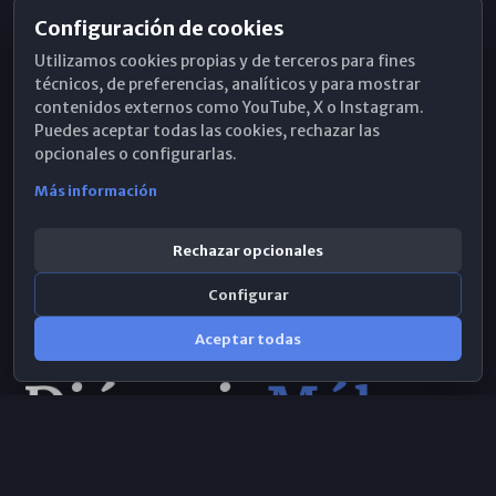
Configuración de cookies
Horarios de Misa
Utilizamos cookies propias y de terceros para fines
Hemeroteca
técnicos, de preferencias, analíticos y para mostrar
contenidos externos como YouTube, X o Instagram.
WhatsApp
Puedes aceptar todas las cookies, rechazar las
opcionales o configurarlas.
Más información
Rechazar opcionales
Configurar
Aceptar todas
Consulta IA
×
© 2026 Obispado de Málaga
Selecciona el área y realiza tu consulta