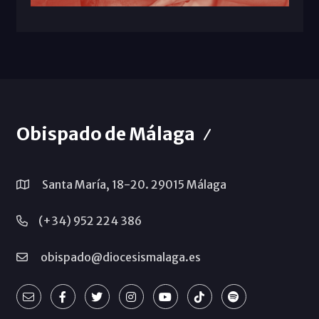
Obispado de Málaga
Santa María, 18-20. 29015 Málaga
(+34) 952 224 386
obispado@diocesismalaga.es