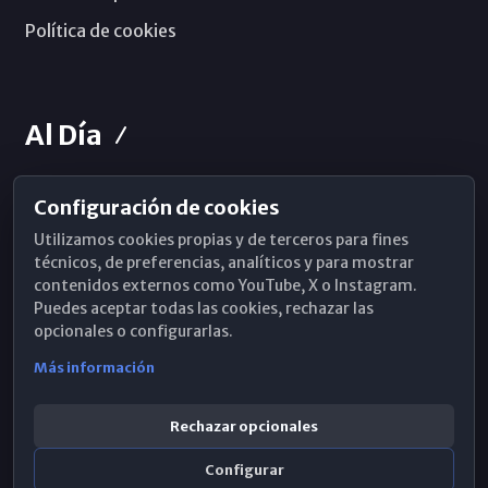
Política de cookies
Al Día
Configuración de cookies
Horarios de Misa
Utilizamos cookies propias y de terceros para fines
Hemeroteca
técnicos, de preferencias, analíticos y para mostrar
contenidos externos como YouTube, X o Instagram.
WhatsApp
Puedes aceptar todas las cookies, rechazar las
opcionales o configurarlas.
Más información
Rechazar opcionales
Configurar