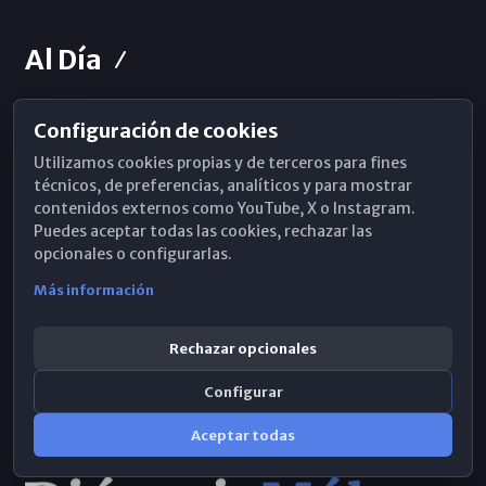
Al Día
Configuración de cookies
Horarios de Misa
Utilizamos cookies propias y de terceros para fines
Hemeroteca
técnicos, de preferencias, analíticos y para mostrar
contenidos externos como YouTube, X o Instagram.
WhatsApp
Puedes aceptar todas las cookies, rechazar las
opcionales o configurarlas.
Más información
Rechazar opcionales
Configurar
Aceptar todas