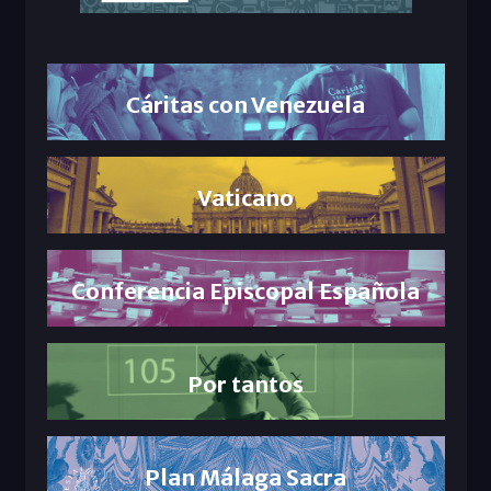
Cáritas con Venezuela
Vaticano
Conferencia Episcopal Española
Por tantos
Plan Málaga Sacra