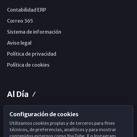
Contabilidad ERP
Correo 365
Sistema de información
Aviso legal
Política de privacidad
Política de cookies
Al Día
Configuración de cookies
Horarios de Misa
Utilizamos cookies propias y de terceros para fines
Hemeroteca
técnicos, de preferencias, analíticos y para mostrar
contenidos externos como YouTube, X o Instagram.