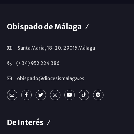
Obispado de Málaga
Santa María, 18-20. 29015 Málaga
(+34) 952 224 386
obispado@diocesismalaga.es
De Interés