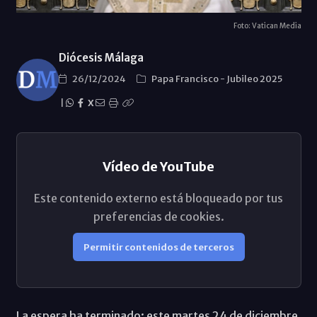
Foto: Vatican Media
Diócesis Málaga
26/12/2024
Papa Francisco
-
Jubileo 2025
|
X
Vídeo de YouTube
Este contenido externo está bloqueado por tus
preferencias de cookies.
Permitir contenidos de terceros
La espera ha terminado: este martes 24 de diciembre