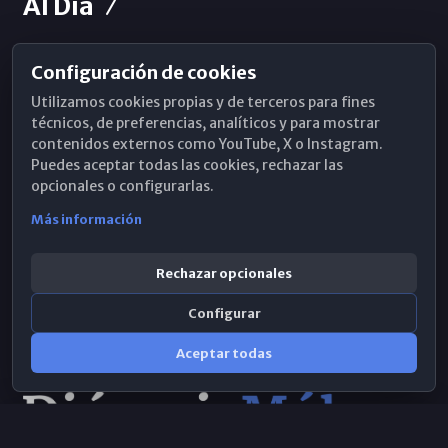
Al Día
Configuración de cookies
Horarios de Misa
Utilizamos cookies propias y de terceros para fines
Hemeroteca
técnicos, de preferencias, analíticos y para mostrar
contenidos externos como YouTube, X o Instagram.
WhatsApp
Puedes aceptar todas las cookies, rechazar las
opcionales o configurarlas.
Más información
Rechazar opcionales
Configurar
Aceptar todas
Consulta IA
×