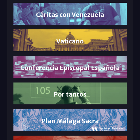
Cáritas con Venezuela
Vaticano
Conferencia Episcopal Española
Por tantos
Plan Málaga Sacra