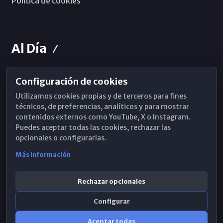
Política de cookies
Al Día
Configuración de cookies
Horarios de Misa
Utilizamos cookies propias y de terceros para fines
Hemeroteca
técnicos, de preferencias, analíticos y para mostrar
contenidos externos como YouTube, X o Instagram.
WhatsApp
Puedes aceptar todas las cookies, rechazar las
opcionales o configurarlas.
Más información
Rechazar opcionales
Configurar
Aceptar todas