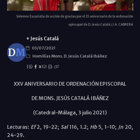
Solemne Eucaristía de acción de gracias por el 25 aniversario de la ordenación
episcopal de D. Jesús Catalá // A. CABRERA
+ Jesús Catalá
03/07/2021
Homilías Mons. D. Jesús Catalá Ibáñez
|
X
XXV ANIVERSARIO DE ORDENACIÓN EPISCOPAL
DE MONS. JESÚS CATALÁ IBÁÑEZ
(Catedral-Málaga, 3 julio 2021)
Lecturas:
Ef
2, 19-22;
Sal
116, 1.2;
Hb
5, 1-10;
Jn
20,
24-29.