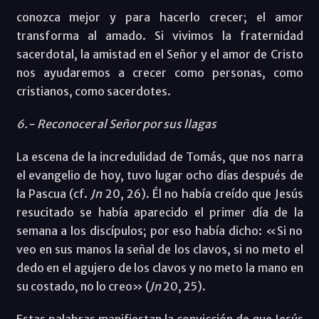
conozca mejor y para hacerlo crecer; el amor
transforma al amado. Si vivimos la fraternidad
sacerdotal, la amistad en el Señor y el amor de Cristo
nos ayudaremos a crecer como personas, como
cristianos, como sacerdotes.
6.- Reconocer al Señor por sus llagas
La escena de la incredulidad de Tomás, que nos narra
el evangelio de hoy, tuvo lugar ocho días después de
la Pascua (cf.
Jn
20, 26). Él no había creído que Jesús
resucitado se había aparecido el primer día de la
semana a los discípulos; por eso había dicho: «Si no
veo en sus manos la señal de los clavos, si no meto el
dedo en el agujero de los clavos y no meto la mano en
su costado, no lo creo» (
Jn
20, 25).
Estas palabras manifiestan la convicción de que Jesús