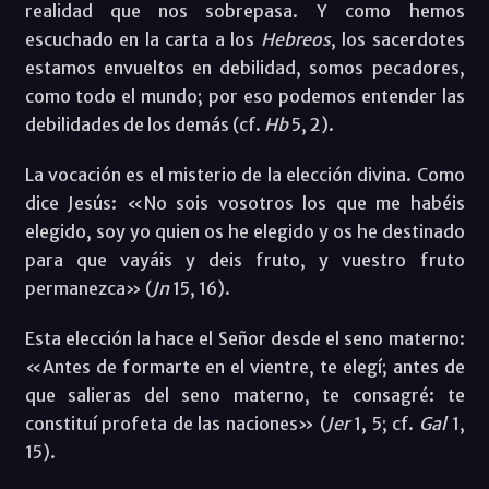
realidad que nos sobrepasa. Y como hemos
escuchado en la carta a los
Hebreos
, los sacerdotes
estamos envueltos en debilidad, somos pecadores,
como todo el mundo; por eso podemos entender las
debilidades de los demás (cf.
Hb
5, 2).
La vocación es el misterio de la elección divina. Como
dice Jesús: «No sois vosotros los que me habéis
elegido, soy yo quien os he elegido y os he destinado
para que vayáis y deis fruto, y vuestro fruto
permanezca» (
Jn
15, 16).
Esta elección la hace el Señor desde el seno materno:
«Antes de formarte en el vientre, te elegí; antes de
que salieras del seno materno, te consagré: te
constituí profeta de las naciones» (
Jer
1, 5; cf.
Gal
1,
15).