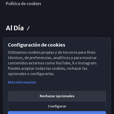
Política de cookies
Al Día
Configuración de cookies
Horarios de Misa
Utilizamos cookies propias y de terceros para fines
Hemeroteca
técnicos, de preferencias, analíticos y para mostrar
contenidos externos como YouTube, X o Instagram.
WhatsApp
Puedes aceptar todas las cookies, rechazar las
opcionales o configurarlas.
Más información
Rechazar opcionales
Configurar