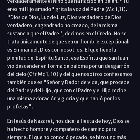
verdaderamente el Niño que ha nacido en Belén. "Tu
eres mi Hijo amado" grita la voz del Padre (Mc 1,11).
"Dios de Dios, Luz de Luz, Dios verdadero de Dios
verdadero, engendrado no creado, de la misma
sustancia que el Padre", decimos en el Credo. No se
trata únicamente de que sea un hombre excepcional:
es Emmanuel, Dios con nosotros. El que tiene la
plenitud del Espíritu Santo, ese Espíritu que san Juan
vio descender en forma de paloma por un desgarrón
del cielo (Cfr Mc 1, 10) y del que nosotros confesamos
también que es "Señor y Dador de vida, que procede
del Padre y del Hijo, que con el Padre y el Hijo recibe
una misma adoración y gloria y que habló por los
profetas".
En Jesús de Nazaret, nos dice la fiesta de hoy, Dios se
ha hecho hombre y compañero de camino para
siempre. El que no conoció pecado, se hizo uno más