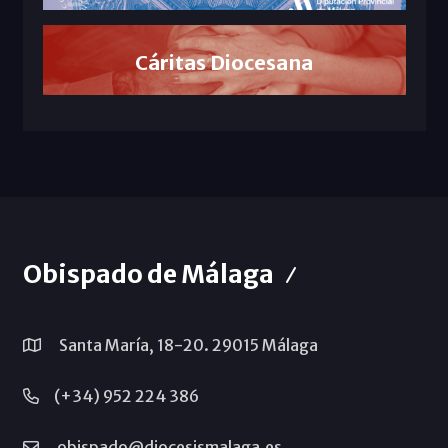
Cáritas Diocesana
Obispado de Málaga
Santa María, 18-20. 29015 Málaga
(+34) 952 224 386
obispado@diocesismalaga.es