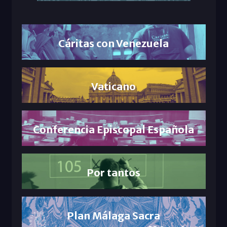
Cáritas con Venezuela
Vaticano
Conferencia Episcopal Española
Por tantos
Plan Málaga Sacra