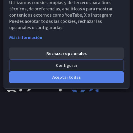
Utilizamos cookies propias y de terceros para fines
Hemeroteca
técnicos, de preferencias, analíticos y para mostrar
contenidos externos como YouTube, X o Instagram.
WhatsApp
Puedes aceptar todas las cookies, rechazar las
opcionales o configurarlas.
Más información
Rechazar opcionales
Configurar
Aceptar todas
Consulta IA
×
© 2026 Obispado de Málaga
Selecciona el área y realiza tu consulta